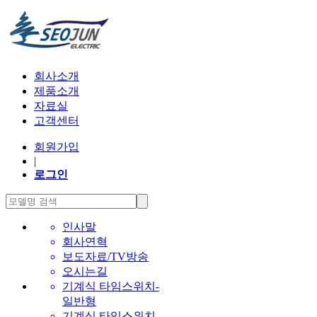
회사소개
제품소개
자료실
고객센터
회원가입
|
로그인
인사말
회사연혁
보도자료/TV방송
오시는길
기계식 타임스위치-
일반형
기계식 타임스위치-