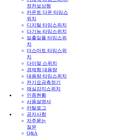
정전보상형
카운트 다운 타임스
위치
디지털 타임스위치
다기능 타임스위치
일출일몰 타임스위
치
더스마트 타임스위
치
다이얼 스위치
경제형 대용량
대용량 타임스위치
전기요금측정기
재실감지스위치
인증현황
사용설명서
카탈로그
공지사항
자주묻는
질문
Q&A