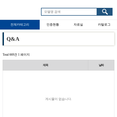
전체카테고리
인증현황
자료실
카탈로그
타임스위치
불꺼제품
전기요금측정기
재실감지스위치
Q&A
Total 669건
1 페이지
제목
날짜
게시물이 없습니다.