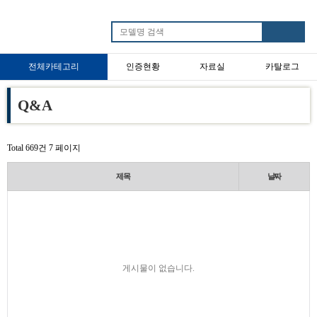
전체카테고리
인증현황
자료실
카탈로그
타임스위치
불꺼제품
전기요금측정기
재실감지스위치
Q&A
Total 669건
7 페이지
제목
날짜
게시물이 없습니다.