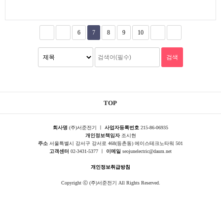
6
7
8
9
10
TOP
회사명
(주)서준전기 ㅣ
사업자등록번호
215-86-06935
개인정보책임자
조시현
주소
서울특별시 강서구 강서로 468(등촌동) 에이스테크노타워 501
고객센터
02-3431-5377 ㅣ
이메일
seojunelectric@daum.net
개인정보취급방침
Copyright ⓒ (주)서준전기 All Rights Reserved.