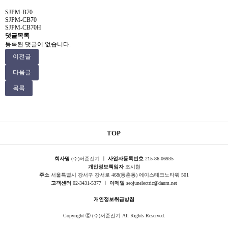
SJPM-B70
SJPM-CB70
SJPM-CB70H
댓글목록
등록된 댓글이 없습니다.
이전글
다음글
목록
TOP
회사명
(주)서준전기 ㅣ
사업자등록번호
215-86-06935
개인정보책임자
조시현
주소
서울특별시 강서구 강서로 468(등촌동) 에이스테크노타워 501
고객센터
02-3431-5377 ㅣ
이메일
seojunelectric@daum.net
개인정보취급방침
Copyright ⓒ (주)서준전기 All Rights Reserved.