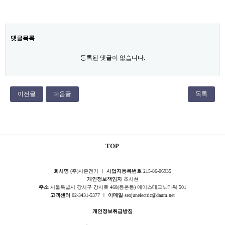
댓글목록
등록된 댓글이 없습니다.
이전글
다음글
목록
TOP
회사명
(주)서준전기 ㅣ
사업자등록번호
215-86-06935
개인정보책임자
조시현
주소
서울특별시 강서구 강서로 468(등촌동) 에이스테크노타워 501
고객센터
02-3431-5377 ㅣ
이메일
seojunelectric@daum.net
개인정보취급방침