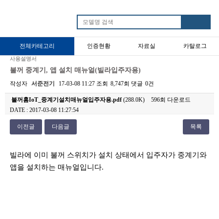
전체카테고리
인증현황
자료실
카탈로그
사용설명서
타임스위치
불꺼제품
전기요금측정기
재실감지스위치
불꺼 중계기, 앱 설치 매뉴얼(빌라입주자용)
작성자
서준전기
17-03-08 11:27
조회
8,747회
댓글
0건
불꺼홈IoT_중계기설치매뉴얼입주자용.pdf
(288.0K)
596회 다운로드
DATE : 2017-03-08 11:27:54
이전글
다음글
목록
본문
빌라에 이미 불꺼 스위치가 설치 상태에서 입주자가 중계기와
앱을 설치하는 매뉴얼입니다.